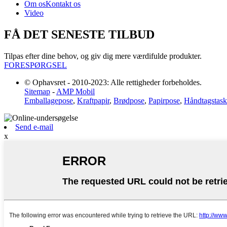
Om os
Kontakt os
Video
FÅ DET SENESTE TILBUD
Tilpas efter dine behov, og giv dig mere værdifulde produkter.
FORESPØRGSEL
© Ophavsret - 2010-2023: Alle rettigheder forbeholdes.
Sitemap
-
AMP Mobil
Emballagepose
,
Kraftpapir
,
Brødpose
,
Papirpose
,
Håndtagstask
Send e-mail
x