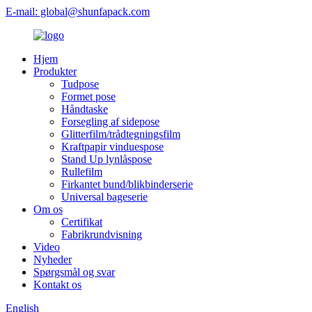
E-mail: global@shunfapack.com
Hjem
Produkter
Tudpose
Formet pose
Håndtaske
Forsegling af sidepose
Glitterfilm/trådtegningsfilm
Kraftpapir vinduespose
Stand Up lynlåspose
Rullefilm
Firkantet bund/blikbinderserie
Universal bageserie
Om os
Certifikat
Fabrikrundvisning
Video
Nyheder
Spørgsmål og svar
Kontakt os
English