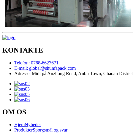
KONTAKTE
Telefon: 0768-6627671
E-mail: global@shunfapack.com
Adresse: Midt på Anzhong Road, Anbu Town, Chaoan District
OM OS
Hjem
Nyheder
Produkter
Spørgsmål og svar