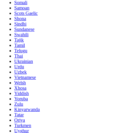
Somali
Samoan
Scots Gaelic
Shona
Sindhi
Sundanese
Swahili
Tajik
Tamil
Telugu
Thai
Ukrainian
Urdu
Uzbek
Vietnamese
Welsh
Xhosa
Yiddish
Yoruba
Zulu
Kinyarwanda
Tatar
Oriya
Turkmen
Uyghur