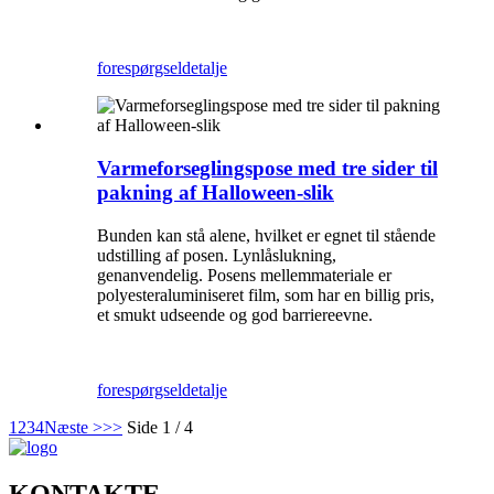
forespørgsel
detalje
Varmeforseglingspose med tre sider til
pakning af Halloween-slik
Bunden kan stå alene, hvilket er egnet til stående
udstilling af posen. Lynlåslukning,
genanvendelig. Posens mellemmateriale er
polyesteraluminiseret film, som har en billig pris,
et smukt udseende og god barriereevne.
forespørgsel
detalje
1
2
3
4
Næste >
>>
Side 1 / 4
KONTAKTE