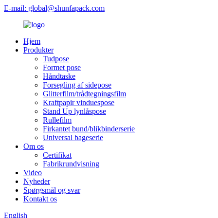
E-mail: global@shunfapack.com
Hjem
Produkter
Tudpose
Formet pose
Håndtaske
Forsegling af sidepose
Glitterfilm/trådtegningsfilm
Kraftpapir vinduespose
Stand Up lynlåspose
Rullefilm
Firkantet bund/blikbinderserie
Universal bageserie
Om os
Certifikat
Fabrikrundvisning
Video
Nyheder
Spørgsmål og svar
Kontakt os
English