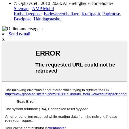
© Ophavsret - 2010-2023: Alle rettigheder forbeholdes.
Sitemap
-
AMP Mobil
Emballagepose
,
Fødevareemballage
,
Kraftpapir
,
Papirpose
,
Brødpose
,
Håndtagstaske
,
Send e-mail
x