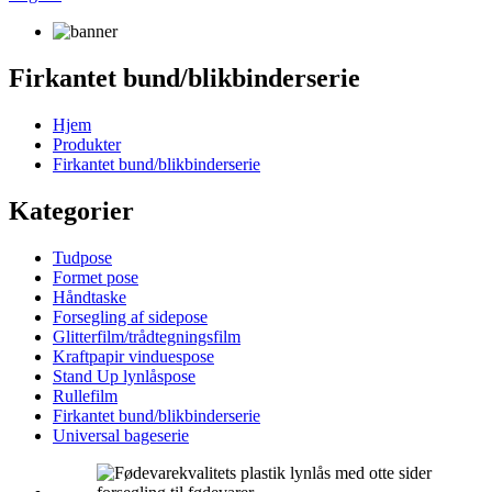
Firkantet bund/blikbinderserie
Hjem
Produkter
Firkantet bund/blikbinderserie
Kategorier
Tudpose
Formet pose
Håndtaske
Forsegling af sidepose
Glitterfilm/trådtegningsfilm
Kraftpapir vinduespose
Stand Up lynlåspose
Rullefilm
Firkantet bund/blikbinderserie
Universal bageserie