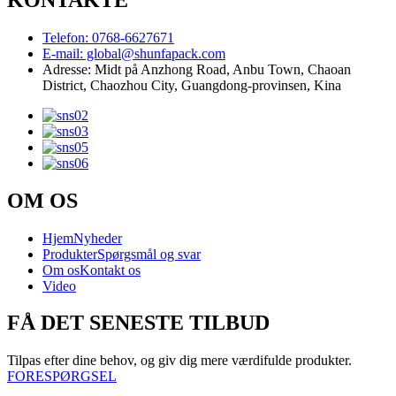
Telefon: 0768-6627671
E-mail: global@shunfapack.com
Adresse: Midt på Anzhong Road, Anbu Town, Chaoan
District, Chaozhou City, Guangdong-provinsen, Kina
OM OS
Hjem
Nyheder
Produkter
Spørgsmål og svar
Om os
Kontakt os
Video
FÅ DET SENESTE TILBUD
Tilpas efter dine behov, og giv dig mere værdifulde produkter.
FORESPØRGSEL