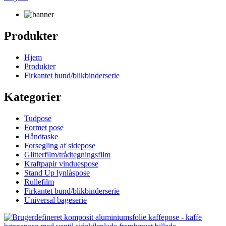
Produkter
Hjem
Produkter
Firkantet bund/blikbinderserie
Kategorier
Tudpose
Formet pose
Håndtaske
Forsegling af sidepose
Glitterfilm/trådtegningsfilm
Kraftpapir vinduespose
Stand Up lynlåspose
Rullefilm
Firkantet bund/blikbinderserie
Universal bageserie