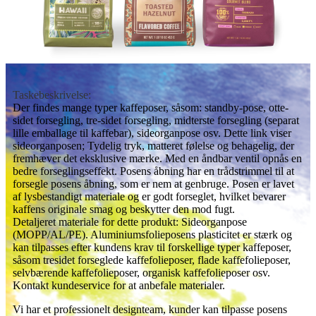
Taskebeskrivelse:
Der findes mange typer kaffeposer, såsom: standby-pose, otte-
sidet forsegling, tre-sidet forsegling, midterste forsegling (separat
lille emballage til kaffebar), sideorganpose osv. Dette link viser
sideorganposen; Tydelig tryk, matteret følelse og behagelig, der
fremhæver det eksklusive mærke. Med en åndbar ventil opnås en
bedre forseglingseffekt. Posens åbning har en trådstrimmel til at
forsegle posens åbning, som er nem at genbruge. Posen er lavet
af lysbestandigt materiale og er godt forseglet, hvilket bevarer
kaffens originale smag og beskytter den mod fugt.
Detaljeret materiale for dette produkt: Sideorganpose
(MOPP/AL/PE). Aluminiumsfolieposens plasticitet er stærk og
kan tilpasses efter kundens krav til forskellige typer kaffeposer,
såsom tresidet forseglede kaffefolieposer, flade kaffefolieposer,
selvbærende kaffefolieposer, organisk kaffefolieposer osv.
Kontakt kundeservice for at anbefale materialer.
Vi har et professionelt designteam, kunder kan tilpasse posens