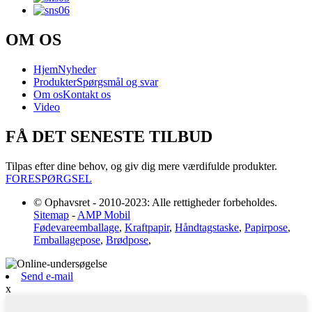
OM OS
Hjem
Nyheder
Produkter
Spørgsmål og svar
Om os
Kontakt os
Video
FÅ DET SENESTE TILBUD
Tilpas efter dine behov, og giv dig mere værdifulde produkter.
FORESPØRGSEL
© Ophavsret - 2010-2023: Alle rettigheder forbeholdes.
Sitemap
-
AMP Mobil
Fødevareemballage
,
Kraftpapir
,
Håndtagstaske
,
Papirpose
,
Emballagepose
,
Brødpose
,
Send e-mail
x