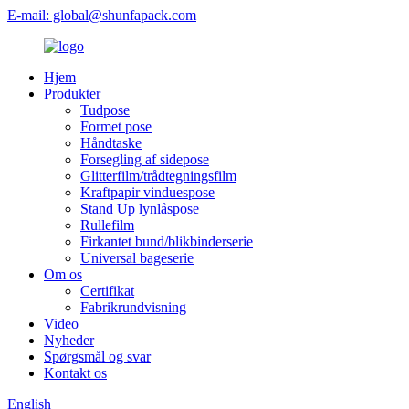
E-mail: global@shunfapack.com
Hjem
Produkter
Tudpose
Formet pose
Håndtaske
Forsegling af sidepose
Glitterfilm/trådtegningsfilm
Kraftpapir vinduespose
Stand Up lynlåspose
Rullefilm
Firkantet bund/blikbinderserie
Universal bageserie
Om os
Certifikat
Fabrikrundvisning
Video
Nyheder
Spørgsmål og svar
Kontakt os
English