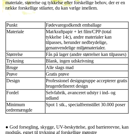
materiale, størrelse og tykkelse efter forskellige behov, der er en
række forskellige stilarter, du kan vælge imellem.
Punkt
Fødevaregodkendt emballage
Materiale
Mat/kraftpapir + let film/CPP (total
tykkelse 14c), andre materialer kan
tilpasses, herunder nedbrydelige,
genanvendelige miljømaterialer.
Størrelse
Fås på lager (andre størrelser kan tilpasses)
Trykning
Blank, ingen udskrivning
Bruge
Alle slags mad
Prøve
Gratis prøve
Design
Professionel designgruppe accepterer gratis
brugerdefineret design
Fordel
Selvfabrik, avanceret udstyr i ind- og
udland
Minimum
Spot 1 stk., specialfremstillet 30.000 poser
ordremængde
● God forsegling, skygge, UV-beskyttelse, god barriereevne, kan
modstås, egnet til trykning af forskellige mønstre